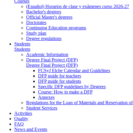
Courses
(Español) Horarios de clase y exámenes curso 2026-27
Bachelor's degrees
Official Master's degrees
Doctorates
Continuing Education programs
Study plan
Degree regulations
Students
Students
Academic Information
Degree Final Project (DFP)
Degree Final Project (DFP)
FCSyJ Elche Calendar and Guidelines
DFP guide for teachers
DFP guide for students
Specific DFP guidelines by Degrees
Course: How to make a DFP
Annexes
Regulations for the Loan of Materials and Reservation o
Student Services
Activities
Quality
FAQ
News and Events