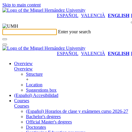
Skip to main content
ESPAÑOL
VALENCIÀ
ENGLISH
Enter your search
ESPAÑOL
VALENCIÀ
ENGLISH
Overview
Overview
Structure
+
Location
Suggestions box
(Español) Accesibilidad
Courses
Courses
(Español) Horarios de clase y exámenes curso 2026-27
Bachelor's degrees
Official Master's degrees
Doctorates