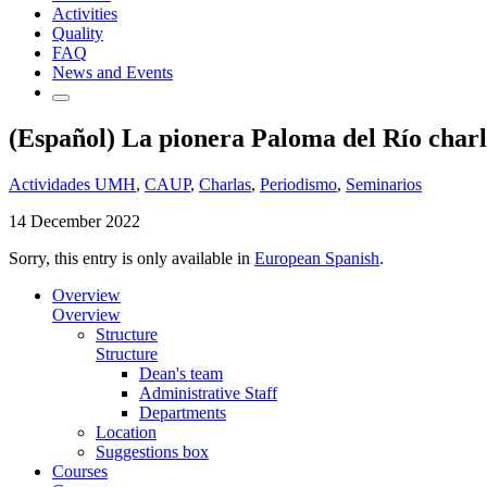
Activities
Quality
FAQ
News and Events
(Español) La pionera Paloma del Río char
Actividades UMH
,
CAUP
,
Charlas
,
Periodismo
,
Seminarios
14 December 2022
Sorry, this entry is only available in
European Spanish
.
Overview
Overview
Structure
Structure
Dean's team
Administrative Staff
Departments
Location
Suggestions box
Courses