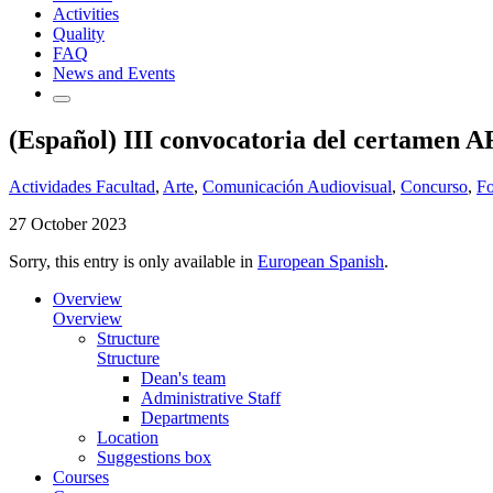
Activities
Quality
FAQ
News and Events
(Español) III convocatoria del certamen
Actividades Facultad
,
Arte
,
Comunicación Audiovisual
,
Concurso
,
Fo
27 October 2023
Sorry, this entry is only available in
European Spanish
.
Overview
Overview
Structure
Structure
Dean's team
Administrative Staff
Departments
Location
Suggestions box
Courses