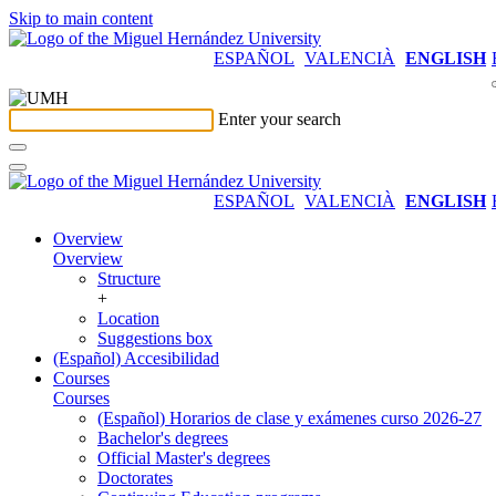
Skip to main content
ESPAÑOL
VALENCIÀ
ENGLISH
Enter your search
ESPAÑOL
VALENCIÀ
ENGLISH
Overview
Overview
Structure
+
Location
Suggestions box
(Español) Accesibilidad
Courses
Courses
(Español) Horarios de clase y exámenes curso 2026-27
Bachelor's degrees
Official Master's degrees
Doctorates