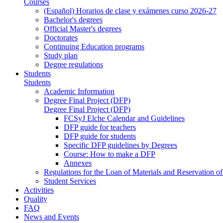
Courses
(Español) Horarios de clase y exámenes curso 2026-27
Bachelor's degrees
Official Master's degrees
Doctorates
Continuing Education programs
Study plan
Degree regulations
Students
Students
Academic Information
Degree Final Project (DFP)
Degree Final Project (DFP)
FCSyJ Elche Calendar and Guidelines
DFP guide for teachers
DFP guide for students
Specific DFP guidelines by Degrees
Course: How to make a DFP
Annexes
Regulations for the Loan of Materials and Reservation o
Student Services
Activities
Quality
FAQ
News and Events