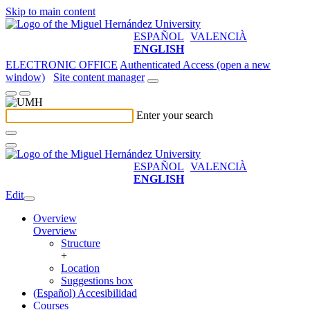
Skip to main content
ESPAÑOL
VALENCIÀ
ENGLISH
ELECTRONIC OFFICE
Authenticated Access (open a new
window)
Site content manager
Enter your search
ESPAÑOL
VALENCIÀ
ENGLISH
Edit
Overview
Overview
Structure
+
Location
Suggestions box
(Español) Accesibilidad
Courses