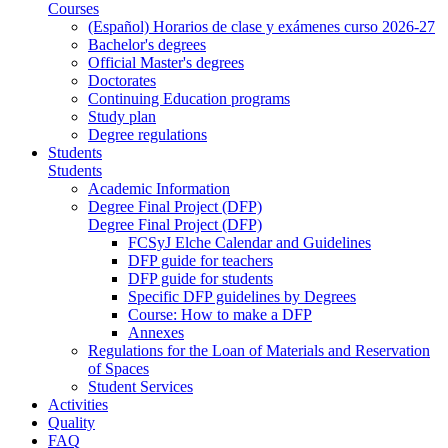
Courses
(Español) Horarios de clase y exámenes curso 2026-27
Bachelor's degrees
Official Master's degrees
Doctorates
Continuing Education programs
Study plan
Degree regulations
Students
Students
Academic Information
Degree Final Project (DFP)
Degree Final Project (DFP)
FCSyJ Elche Calendar and Guidelines
DFP guide for teachers
DFP guide for students
Specific DFP guidelines by Degrees
Course: How to make a DFP
Annexes
Regulations for the Loan of Materials and Reservation
of Spaces
Student Services
Activities
Quality
FAQ