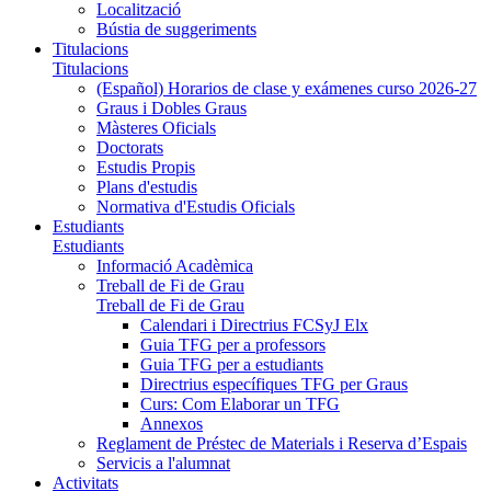
Localització
Bústia de suggeriments
Titulacions
Titulacions
(Español) Horarios de clase y exámenes curso 2026-27
Graus i Dobles Graus
Màsteres Oficials
Doctorats
Estudis Propis
Plans d'estudis
Normativa d'Estudis Oficials
Estudiants
Estudiants
Informació Acadèmica
Treball de Fi de Grau
Treball de Fi de Grau
Calendari i Directrius FCSyJ Elx
Guia TFG per a professors
Guia TFG per a estudiants
Directrius específiques TFG per Graus
Curs: Com Elaborar un TFG
Annexos
Reglament de Préstec de Materials i Reserva d’Espais
Servicis a l'alumnat
Activitats