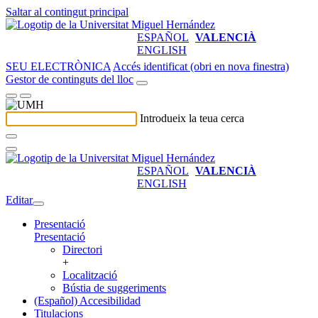
Saltar al contingut principal
ESPAÑOL
VALENCIÀ
ENGLISH
SEU ELECTRÒNICA
Accés identificat (obri en nova finestra)
Gestor de continguts del lloc
Introdueix la teua cerca
ESPAÑOL
VALENCIÀ
ENGLISH
Editar
Presentació
Presentació
Directori
+
Localització
Bústia de suggeriments
(Español) Accesibilidad
Titulacions