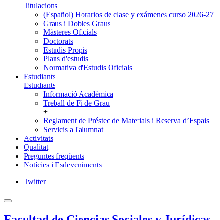
Titulacions
(Español) Horarios de clase y exámenes curso 2026-27
Graus i Dobles Graus
Màsteres Oficials
Doctorats
Estudis Propis
Plans d'estudis
Normativa d'Estudis Oficials
Estudiants
Estudiants
Informació Acadèmica
Treball de Fi de Grau
+
Reglament de Préstec de Materials i Reserva d’Espais
Servicis a l'alumnat
Activitats
Qualitat
Preguntes freqüents
Notícies i Esdeveniments
Twitter
Facultad de Ciencias Sociales y Jurídicas