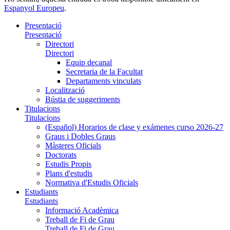
Espanyol Europeu
.
Presentació
Presentació
Directori
Directori
Equip decanal
Secretaria de la Facultat
Departaments vinculats
Localització
Bústia de suggeriments
Titulacions
Titulacions
(Español) Horarios de clase y exámenes curso 2026-27
Graus i Dobles Graus
Màsteres Oficials
Doctorats
Estudis Propis
Plans d'estudis
Normativa d'Estudis Oficials
Estudiants
Estudiants
Informació Acadèmica
Treball de Fi de Grau
Treball de Fi de Grau