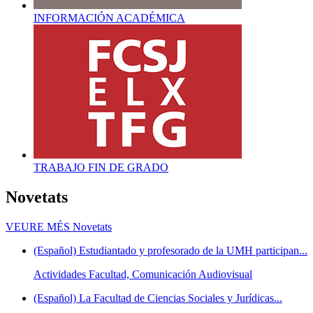
INFORMACIÓN ACADÉMICA
TRABAJO FIN DE GRADO
Novetats
VEURE MÉS
Novetats
(Español) Estudiantado y profesorado de la UMH participan...
Actividades Facultad, Comunicación Audiovisual
(Español) La Facultad de Ciencias Sociales y Jurídicas...