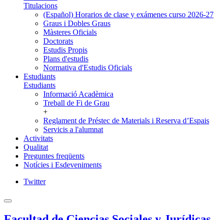
Titulacions
(Español) Horarios de clase y exámenes curso 2026-27
Graus i Dobles Graus
Màsteres Oficials
Doctorats
Estudis Propis
Plans d'estudis
Normativa d'Estudis Oficials
Estudiants
Estudiants
Informació Acadèmica
Treball de Fi de Grau
+
Reglament de Préstec de Materials i Reserva d’Espais
Servicis a l'alumnat
Activitats
Qualitat
Preguntes freqüents
Notícies i Esdeveniments
Twitter
Facultad de Ciencias Sociales y Jurídicas