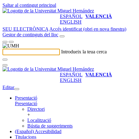
Saltar al contingut principal
ESPAÑOL
VALENCIÀ
ENGLISH
SEU ELECTRÒNICA
Accés identificat (obri en nova finestra)
Gestor de continguts del lloc
Introdueix la teua cerca
ESPAÑOL
VALENCIÀ
ENGLISH
Editar
Presentació
Presentació
Directori
+
Localització
Bústia de suggeriments
(Español) Accesibilidad
Titulacions