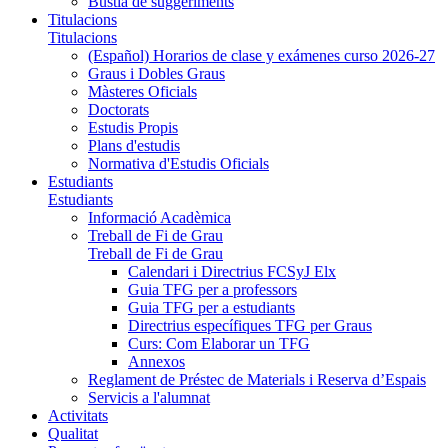
Bústia de suggeriments
Titulacions
Titulacions
(Español) Horarios de clase y exámenes curso 2026-27
Graus i Dobles Graus
Màsteres Oficials
Doctorats
Estudis Propis
Plans d'estudis
Normativa d'Estudis Oficials
Estudiants
Estudiants
Informació Acadèmica
Treball de Fi de Grau
Treball de Fi de Grau
Calendari i Directrius FCSyJ Elx
Guia TFG per a professors
Guia TFG per a estudiants
Directrius específiques TFG per Graus
Curs: Com Elaborar un TFG
Annexos
Reglament de Préstec de Materials i Reserva d’Espais
Servicis a l'alumnat
Activitats
Qualitat