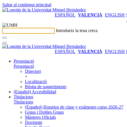
Saltar al contingut principal
ESPAÑOL
VALENCIÀ
ENGLISH
Introdueix la teua cerca
ESPAÑOL
VALENCIÀ
ENGLISH
Presentació
Presentació
Directori
+
Localització
Bústia de suggeriments
(Español) Accesibilidad
Titulacions
Titulacions
(Español) Horarios de clase y exámenes curso 2026-27
Graus i Dobles Graus
Màsteres Oficials
Doctorats