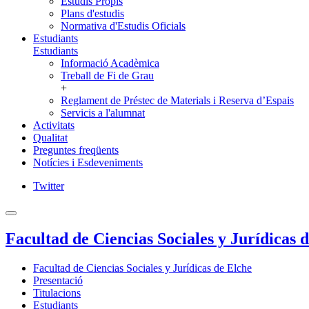
Estudis Propis
Plans d'estudis
Normativa d'Estudis Oficials
Estudiants
Estudiants
Informació Acadèmica
Treball de Fi de Grau
+
Reglament de Préstec de Materials i Reserva d’Espais
Servicis a l'alumnat
Activitats
Qualitat
Preguntes freqüents
Notícies i Esdeveniments
Twitter
Facultad de Ciencias Sociales y Jurídicas 
Facultad de Ciencias Sociales y Jurídicas de Elche
Presentació
Titulacions
Estudiants