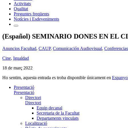
Activitats
Qualitat
Preguntes freqüents
Notícies i Esdeveniments
(Español) SEMINARIO DONES EN EL 
Anuncios Facultad
,
CAUP
,
Comunicación Audiovisual
,
Conferencias
Cine
,
Igualdad
18 de març 2022
Ho sentim, aquesta entrada es troba disponible únicament en
Espanyo
Presentació
Presentació
Directori
Directori
Equip decanal
Secretaria de la Facultat
Departaments vinculats
Localització