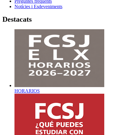
Preguntes freqüents
Notícies i Esdeveniments
Destacats
HORARIOS