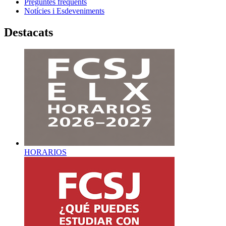
Preguntes freqüents
Notícies i Esdeveniments
Destacats
HORARIOS