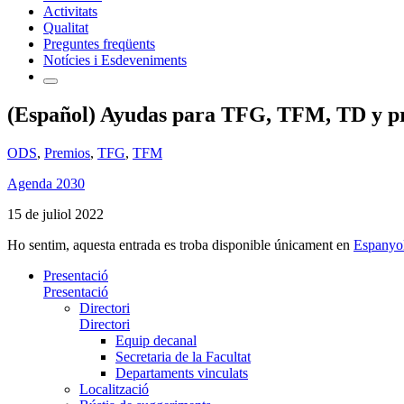
Activitats
Qualitat
Preguntes freqüents
Notícies i Esdeveniments
(Español) Ayudas para TFG, TFM, TD y p
ODS
,
Premios
,
TFG
,
TFM
Agenda 2030
15 de juliol 2022
Ho sentim, aquesta entrada es troba disponible únicament en
Espanyo
Presentació
Presentació
Directori
Directori
Equip decanal
Secretaria de la Facultat
Departaments vinculats
Localització