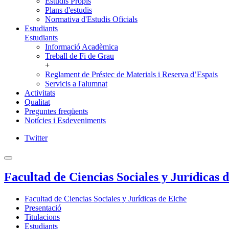
Estudis Propis
Plans d'estudis
Normativa d'Estudis Oficials
Estudiants
Estudiants
Informació Acadèmica
Treball de Fi de Grau
+
Reglament de Préstec de Materials i Reserva d’Espais
Servicis a l'alumnat
Activitats
Qualitat
Preguntes freqüents
Notícies i Esdeveniments
Twitter
Facultad de Ciencias Sociales y Jurídicas 
Facultad de Ciencias Sociales y Jurídicas de Elche
Presentació
Titulacions
Estudiants