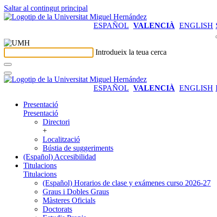
Saltar al contingut principal
ESPAÑOL
VALENCIÀ
ENGLISH
Introdueix la teua cerca
ESPAÑOL
VALENCIÀ
ENGLISH
Presentació
Presentació
Directori
+
Localització
Bústia de suggeriments
(Español) Accesibilidad
Titulacions
Titulacions
(Español) Horarios de clase y exámenes curso 2026-27
Graus i Dobles Graus
Màsteres Oficials
Doctorats