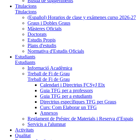
Bústia de suggeriments
Titulacions
Titulacions
(Español) Horarios de clase y exámenes curso 2026-27
Graus i Dobles Graus
Màsteres Oficials
Doctorats
Estudis Propis
Plans d'estudis
Normativa d'Estudis Oficials
Estudiants
Estudiants
Informació Acadèmica
Treball de Fi de Grau
Treball de Fi de Grau
Calendari i Directrius FCSyJ Elx
Guia TFG per a professors
Guia TFG per a estudiants
Directrius específiques TFG per Graus
Curs: Com Elaborar un TFG
Annexos
Reglament de Préstec de Materials i Reserva d’Espais
Servicis a l'alumnat
Activitats
Qualitat