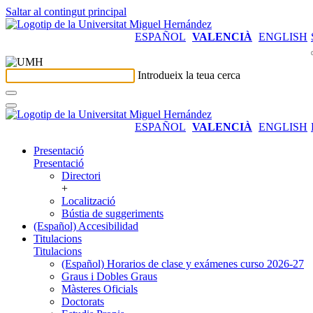
Saltar al contingut principal
ESPAÑOL
VALENCIÀ
ENGLISH
Introdueix la teua cerca
ESPAÑOL
VALENCIÀ
ENGLISH
Presentació
Presentació
Directori
+
Localització
Bústia de suggeriments
(Español) Accesibilidad
Titulacions
Titulacions
(Español) Horarios de clase y exámenes curso 2026-27
Graus i Dobles Graus
Màsteres Oficials
Doctorats