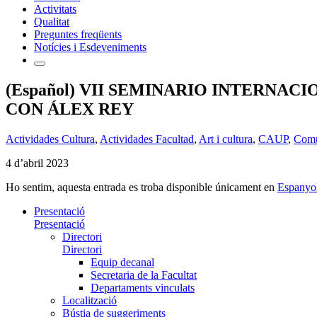
Activitats
Qualitat
Preguntes freqüents
Notícies i Esdeveniments
(Español) VII SEMINARIO INTERNA
CON ÁLEX REY
Actividades Cultura
,
Actividades Facultad
,
Art i cultura
,
CAUP
,
Comu
4 d’abril 2023
Ho sentim, aquesta entrada es troba disponible únicament en
Espanyo
Presentació
Presentació
Directori
Directori
Equip decanal
Secretaria de la Facultat
Departaments vinculats
Localització
Bústia de suggeriments