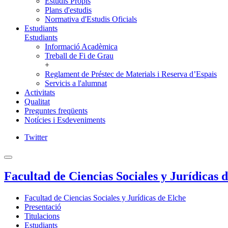
Estudis Propis
Plans d'estudis
Normativa d'Estudis Oficials
Estudiants
Estudiants
Informació Acadèmica
Treball de Fi de Grau
+
Reglament de Préstec de Materials i Reserva d’Espais
Servicis a l'alumnat
Activitats
Qualitat
Preguntes freqüents
Notícies i Esdeveniments
Twitter
Facultad de Ciencias Sociales y Jurídicas 
Facultad de Ciencias Sociales y Jurídicas de Elche
Presentació
Titulacions
Estudiants