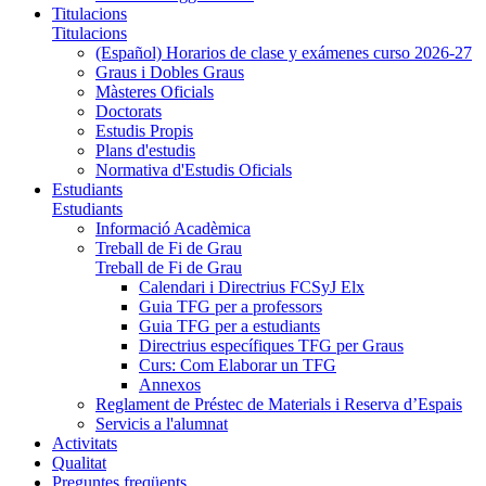
Titulacions
Titulacions
(Español) Horarios de clase y exámenes curso 2026-27
Graus i Dobles Graus
Màsteres Oficials
Doctorats
Estudis Propis
Plans d'estudis
Normativa d'Estudis Oficials
Estudiants
Estudiants
Informació Acadèmica
Treball de Fi de Grau
Treball de Fi de Grau
Calendari i Directrius FCSyJ Elx
Guia TFG per a professors
Guia TFG per a estudiants
Directrius específiques TFG per Graus
Curs: Com Elaborar un TFG
Annexos
Reglament de Préstec de Materials i Reserva d’Espais
Servicis a l'alumnat
Activitats
Qualitat
Preguntes freqüents