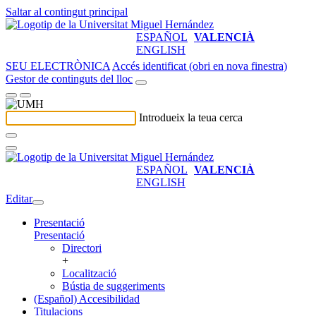
Saltar al contingut principal
ESPAÑOL
VALENCIÀ
ENGLISH
SEU ELECTRÒNICA
Accés identificat (obri en nova finestra)
Gestor de continguts del lloc
Introdueix la teua cerca
ESPAÑOL
VALENCIÀ
ENGLISH
Editar
Presentació
Presentació
Directori
+
Localització
Bústia de suggeriments
(Español) Accesibilidad
Titulacions