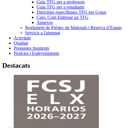
Guia TFG per a professors
Guia TFG per a estudiants
Directrius específiques TFG per Graus
Curs: Com Elaborar un TFG
Annexos
Reglament de Préstec de Materials i Reserva d’Espais
Servicis a l'alumnat
Activitats
Qualitat
Preguntes freqüents
Notícies i Esdeveniments
Destacats