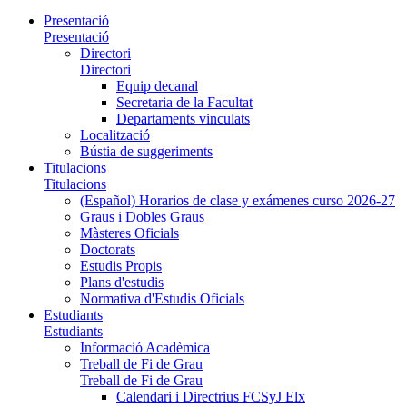
Presentació
Presentació
Directori
Directori
Equip decanal
Secretaria de la Facultat
Departaments vinculats
Localització
Bústia de suggeriments
Titulacions
Titulacions
(Español) Horarios de clase y exámenes curso 2026-27
Graus i Dobles Graus
Màsteres Oficials
Doctorats
Estudis Propis
Plans d'estudis
Normativa d'Estudis Oficials
Estudiants
Estudiants
Informació Acadèmica
Treball de Fi de Grau
Treball de Fi de Grau
Calendari i Directrius FCSyJ Elx