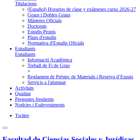
Titulacions
(Español) Horarios de clase y exámenes curso 2026-27
Graus i Dobles Graus
Màsteres Oficials
Doctorats
Estudis Propis
Plans d'estudis
Normativa d'Estudis Oficials
Estudiants
Estudiants
Informació Acadèmica
Treball de Fi de Grau
+
Reglament de Préstec de Materials i Reserva d’Espais
Servicis a l'alumnat
Activitats
Qualitat
Preguntes freqüents
Notícies i Esdeveniments
Twitter
Facultad de Ciencias Sociales y Jurídicas