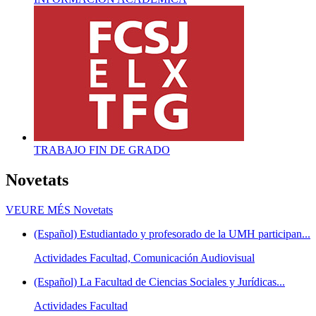
TRABAJO FIN DE GRADO
Novetats
VEURE MÉS
Novetats
(Español) Estudiantado y profesorado de la UMH participan...
Actividades Facultad, Comunicación Audiovisual
(Español) La Facultad de Ciencias Sociales y Jurídicas...
Actividades Facultad