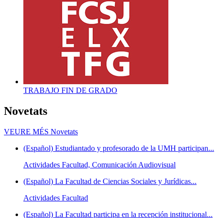
TRABAJO FIN DE GRADO
Novetats
VEURE MÉS
Novetats
(Español) Estudiantado y profesorado de la UMH participan...
Actividades Facultad, Comunicación Audiovisual
(Español) La Facultad de Ciencias Sociales y Jurídicas...
Actividades Facultad
(Español) La Facultad participa en la recepción institucional...