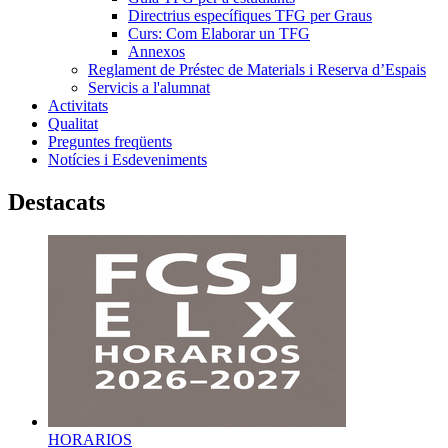
Directrius específiques TFG per Graus
Curs: Com Elaborar un TFG
Annexos
Reglament de Préstec de Materials i Reserva d’Espais
Servicis a l'alumnat
Activitats
Qualitat
Preguntes freqüents
Notícies i Esdeveniments
Destacats
HORARIOS