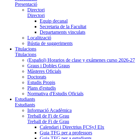
Presentació
Directori
Directori
Equip decanal
Secretaria de la Facultat
Departaments vinculats
Localització
Bústia de suggeriments
Titulacions
Titulacions
(Español) Horarios de clase y exámenes curso 2026-27
Graus i Dobles Graus
Màsteres Oficials
Doctorats
Estudis Propis
Plans d'estudis
Normativa d'Estudis Oficials
Estudiants
Estudiants
Informació Acadèmica
Treball de Fi de Grau
Treball de Fi de Grau
Calendari i Directrius FCSyJ Elx
Guia TFG per a professors
Guia TFG per a estudiants