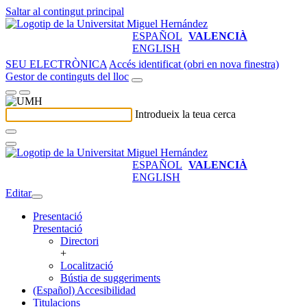
Saltar al contingut principal
ESPAÑOL
VALENCIÀ
ENGLISH
SEU ELECTRÒNICA
Accés identificat (obri en nova finestra)
Gestor de continguts del lloc
Introdueix la teua cerca
ESPAÑOL
VALENCIÀ
ENGLISH
Editar
Presentació
Presentació
Directori
+
Localització
Bústia de suggeriments
(Español) Accesibilidad
Titulacions