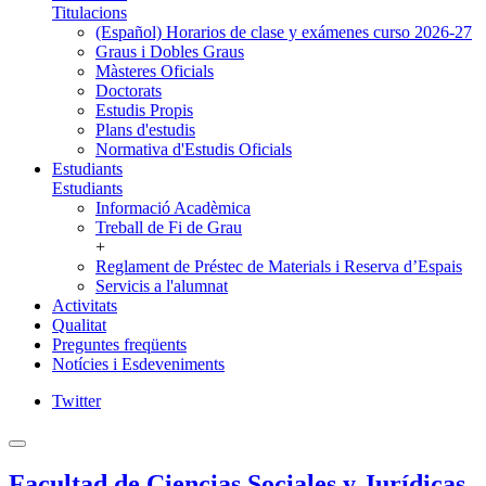
Titulacions
(Español) Horarios de clase y exámenes curso 2026-27
Graus i Dobles Graus
Màsteres Oficials
Doctorats
Estudis Propis
Plans d'estudis
Normativa d'Estudis Oficials
Estudiants
Estudiants
Informació Acadèmica
Treball de Fi de Grau
+
Reglament de Préstec de Materials i Reserva d’Espais
Servicis a l'alumnat
Activitats
Qualitat
Preguntes freqüents
Notícies i Esdeveniments
Twitter
Facultad de Ciencias Sociales y Jurídicas