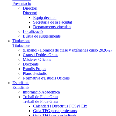
Presentació
Directori
Directori
Equip decanal
Secretaria de la Facultat
Departaments vinculats
Localització
Bústia de suggeriments
Titulacions
Titulacions
(Español) Horarios de clase y exámenes curso 2026-27
Graus i Dobles Graus
Màsteres Oficials
Doctorats
Estudis Propis
Plans d'estudis
Normativa d'Estudis Oficials
Estudiants
Estudiants
Informació Acadèmica
Treball de Fi de Grau
Treball de Fi de Grau
Calendari i Directrius FCSyJ Elx
Guia TFG per a professors
Guia TFG per a estudiants