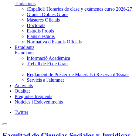
Titulacions
(Español) Horarios de clase y exámenes curso 2026-27
Graus i Dobles Graus
Màsteres Oficials
Doctorats
Estudis Propis
Plans d'estudis
Normativa d'Estudis Oficials
Estudiants
Estudiants
Informació Acadèmica
Treball de Fi de Grau
+
Reglament de Préstec de Materials i Reserva d’Espais
Servicis a l'alumnat
Activitats
Qualitat
Preguntes freqüents
Notícies i Esdeveniments
Twitter
Facultad de Ciencias Sociales y Jurídicas