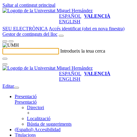
Saltar al contingut principal
ESPAÑOL
VALENCIÀ
ENGLISH
SEU ELECTRÒNICA
Accés identificat (obri en nova finestra)
Gestor de continguts del lloc
Introdueix la teua cerca
ESPAÑOL
VALENCIÀ
ENGLISH
Editar
Presentació
Presentació
Directori
+
Localització
Bústia de suggeriments
(Español) Accesibilidad
Titulacions