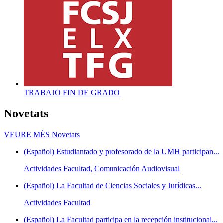
TRABAJO FIN DE GRADO
Novetats
VEURE MÉS
Novetats
(Español) Estudiantado y profesorado de la UMH participan...
Actividades Facultad, Comunicación Audiovisual
(Español) La Facultad de Ciencias Sociales y Jurídicas...
Actividades Facultad
(Español) La Facultad participa en la recepción institucional...