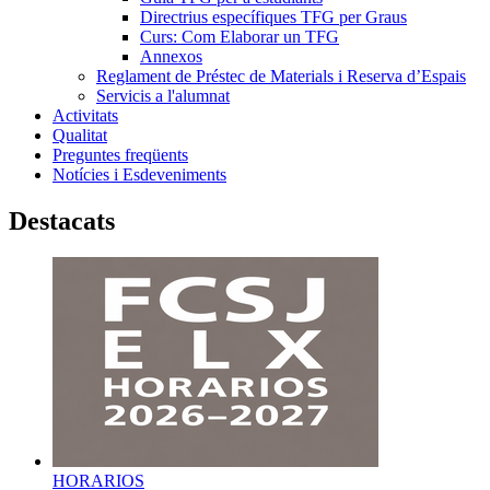
Directrius específiques TFG per Graus
Curs: Com Elaborar un TFG
Annexos
Reglament de Préstec de Materials i Reserva d’Espais
Servicis a l'alumnat
Activitats
Qualitat
Preguntes freqüents
Notícies i Esdeveniments
Destacats
HORARIOS