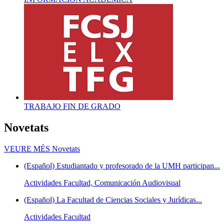
TRABAJO FIN DE GRADO
Novetats
VEURE MÉS
Novetats
(Español) Estudiantado y profesorado de la UMH participan...
Actividades Facultad, Comunicación Audiovisual
(Español) La Facultad de Ciencias Sociales y Jurídicas...
Actividades Facultad