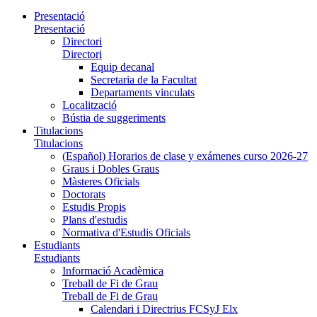
Presentació
Presentació
Directori
Directori
Equip decanal
Secretaria de la Facultat
Departaments vinculats
Localització
Bústia de suggeriments
Titulacions
Titulacions
(Español) Horarios de clase y exámenes curso 2026-27
Graus i Dobles Graus
Màsteres Oficials
Doctorats
Estudis Propis
Plans d'estudis
Normativa d'Estudis Oficials
Estudiants
Estudiants
Informació Acadèmica
Treball de Fi de Grau
Treball de Fi de Grau
Calendari i Directrius FCSyJ Elx