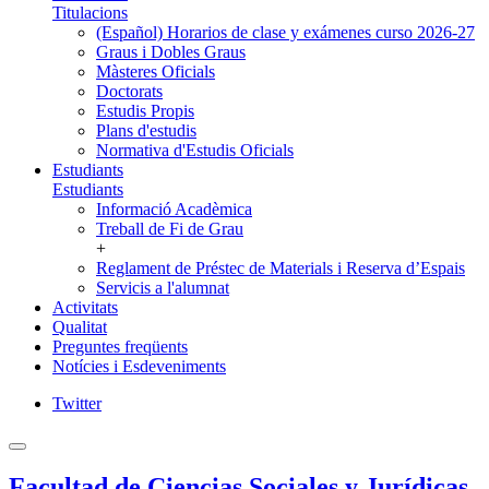
Titulacions
(Español) Horarios de clase y exámenes curso 2026-27
Graus i Dobles Graus
Màsteres Oficials
Doctorats
Estudis Propis
Plans d'estudis
Normativa d'Estudis Oficials
Estudiants
Estudiants
Informació Acadèmica
Treball de Fi de Grau
+
Reglament de Préstec de Materials i Reserva d’Espais
Servicis a l'alumnat
Activitats
Qualitat
Preguntes freqüents
Notícies i Esdeveniments
Twitter
Facultad de Ciencias Sociales y Jurídicas