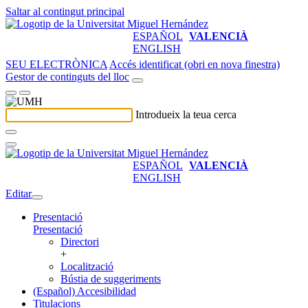
Saltar al contingut principal
ESPAÑOL
VALENCIÀ
ENGLISH
SEU ELECTRÒNICA
Accés identificat (obri en nova finestra)
Gestor de continguts del lloc
Introdueix la teua cerca
ESPAÑOL
VALENCIÀ
ENGLISH
Editar
Presentació
Presentació
Directori
+
Localització
Bústia de suggeriments
(Español) Accesibilidad
Titulacions