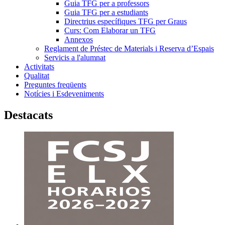
Guia TFG per a professors
Guia TFG per a estudiants
Directrius específiques TFG per Graus
Curs: Com Elaborar un TFG
Annexos
Reglament de Préstec de Materials i Reserva d’Espais
Servicis a l'alumnat
Activitats
Qualitat
Preguntes freqüents
Notícies i Esdeveniments
Destacats