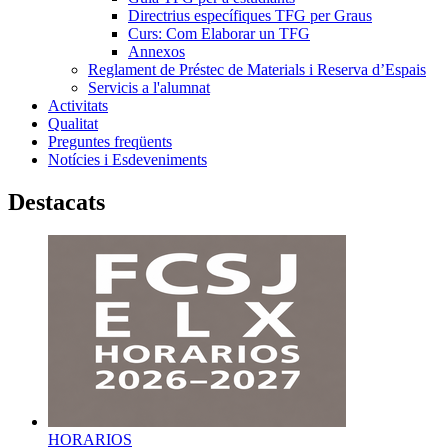
Directrius específiques TFG per Graus
Curs: Com Elaborar un TFG
Annexos
Reglament de Préstec de Materials i Reserva d’Espais
Servicis a l'alumnat
Activitats
Qualitat
Preguntes freqüents
Notícies i Esdeveniments
Destacats
HORARIOS