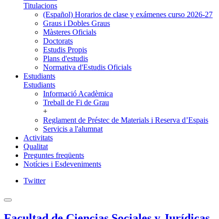
Titulacions
(Español) Horarios de clase y exámenes curso 2026-27
Graus i Dobles Graus
Màsteres Oficials
Doctorats
Estudis Propis
Plans d'estudis
Normativa d'Estudis Oficials
Estudiants
Estudiants
Informació Acadèmica
Treball de Fi de Grau
+
Reglament de Préstec de Materials i Reserva d’Espais
Servicis a l'alumnat
Activitats
Qualitat
Preguntes freqüents
Notícies i Esdeveniments
Twitter
Facultad de Ciencias Sociales y Jurídicas