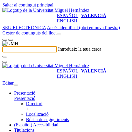
Saltar al contingut principal
ESPAÑOL
VALENCIÀ
ENGLISH
SEU ELECTRÒNICA
Accés identificat (obri en nova finestra)
Gestor de continguts del lloc
Introdueix la teua cerca
ESPAÑOL
VALENCIÀ
ENGLISH
Editar
Presentació
Presentació
Directori
+
Localització
Bústia de suggeriments
(Español) Accesibilidad
Titulacions