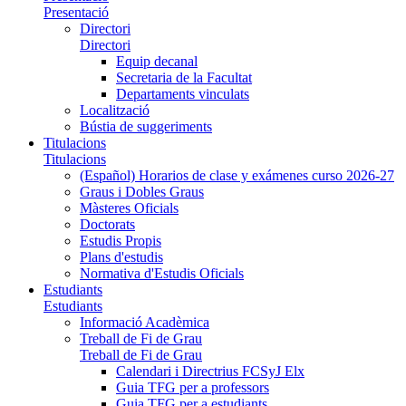
Presentació
Directori
Directori
Equip decanal
Secretaria de la Facultat
Departaments vinculats
Localització
Bústia de suggeriments
Titulacions
Titulacions
(Español) Horarios de clase y exámenes curso 2026-27
Graus i Dobles Graus
Màsteres Oficials
Doctorats
Estudis Propis
Plans d'estudis
Normativa d'Estudis Oficials
Estudiants
Estudiants
Informació Acadèmica
Treball de Fi de Grau
Treball de Fi de Grau
Calendari i Directrius FCSyJ Elx
Guia TFG per a professors
Guia TFG per a estudiants