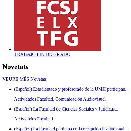
TRABAJO FIN DE GRADO
Novetats
VEURE MÉS
Novetats
(Español) Estudiantado y profesorado de la UMH participan...
Actividades Facultad, Comunicación Audiovisual
(Español) La Facultad de Ciencias Sociales y Jurídicas...
Actividades Facultad
(Español) La Facultad participa en la recepción institucional...