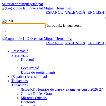
Saltar al contingut principal
ESPAÑOL
VALENCIÀ
ENGLISH
Introdueix la teua cerca
ESPAÑOL
VALENCIÀ
ENGLISH
Presentació
Presentació
Directori
+
Localització
Bústia de suggeriments
(Español) Accesibilidad
Titulacions
Titulacions
(Español) Horarios de clase y exámenes curso 2026-27
Graus i Dobles Graus
Màsteres Oficials
Doctorats