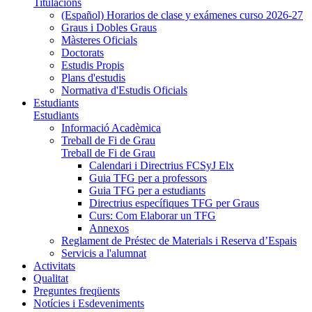
Titulacions
(Español) Horarios de clase y exámenes curso 2026-27
Graus i Dobles Graus
Màsteres Oficials
Doctorats
Estudis Propis
Plans d'estudis
Normativa d'Estudis Oficials
Estudiants
Estudiants
Informació Acadèmica
Treball de Fi de Grau
Treball de Fi de Grau
Calendari i Directrius FCSyJ Elx
Guia TFG per a professors
Guia TFG per a estudiants
Directrius específiques TFG per Graus
Curs: Com Elaborar un TFG
Annexos
Reglament de Préstec de Materials i Reserva d’Espais
Servicis a l'alumnat
Activitats
Qualitat
Preguntes freqüents
Notícies i Esdeveniments