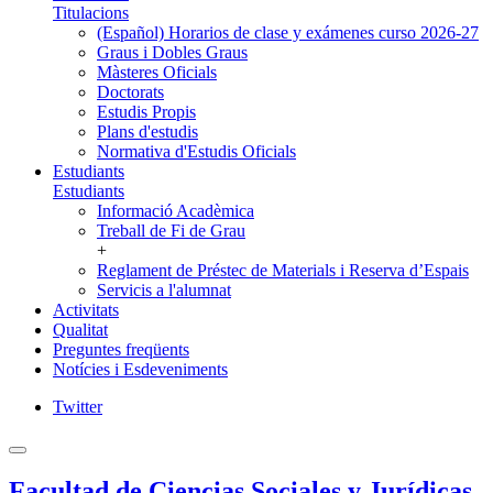
Titulacions
(Español) Horarios de clase y exámenes curso 2026-27
Graus i Dobles Graus
Màsteres Oficials
Doctorats
Estudis Propis
Plans d'estudis
Normativa d'Estudis Oficials
Estudiants
Estudiants
Informació Acadèmica
Treball de Fi de Grau
+
Reglament de Préstec de Materials i Reserva d’Espais
Servicis a l'alumnat
Activitats
Qualitat
Preguntes freqüents
Notícies i Esdeveniments
Twitter
Facultad de Ciencias Sociales y Jurídicas