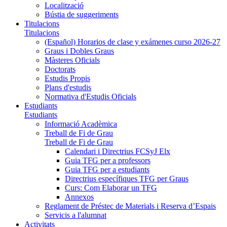
Localització
Bústia de suggeriments
Titulacions
Titulacions
(Español) Horarios de clase y exámenes curso 2026-27
Graus i Dobles Graus
Màsteres Oficials
Doctorats
Estudis Propis
Plans d'estudis
Normativa d'Estudis Oficials
Estudiants
Estudiants
Informació Acadèmica
Treball de Fi de Grau
Treball de Fi de Grau
Calendari i Directrius FCSyJ Elx
Guia TFG per a professors
Guia TFG per a estudiants
Directrius específiques TFG per Graus
Curs: Com Elaborar un TFG
Annexos
Reglament de Préstec de Materials i Reserva d’Espais
Servicis a l'alumnat
Activitats