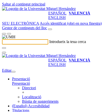
Saltar al contingut principal
ESPAÑOL
VALENCIÀ
ENGLISH
SEU ELECTRÒNICA
Accés identificat (obri en nova finestra)
Gestor de continguts del lloc
Introdueix la teua cerca
ESPAÑOL
VALENCIÀ
ENGLISH
Editar
Presentació
Presentació
Directori
+
Localització
Bústia de suggeriments
(Español) Accesibilidad
Titulacions