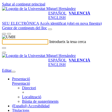
Saltar al contingut principal
ESPAÑOL
VALENCIÀ
ENGLISH
SEU ELECTRÒNICA
Accés identificat (obri en nova finestra)
Gestor de continguts del lloc
Introdueix la teua cerca
ESPAÑOL
VALENCIÀ
ENGLISH
Editar
Presentació
Presentació
Directori
+
Localització
Bústia de suggeriments
(Español) Accesibilidad
Titulacions