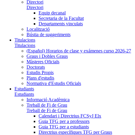
Directori
Directori
Equip decanal
Secretaria de la Facultat
Departaments vinculats
Localització
Bústia de suggeriments
Titulacions
Titulacions
(Español) Horarios de clase y exámenes curso 2026-27
Graus i Dobles Graus
Màsteres Oficials
Doctorats
Estudis Propis
Plans d'estudis
Normativa d'Estudis Oficials
Estudiants
Estudiants
Informació Acadèmica
Treball de Fi de Grau
Treball de Fi de Grau
Calendari i Directrius FCSyJ Elx
Guia TFG per a professors
Guia TFG per a estudiants
Directrius específiques TFG per Graus