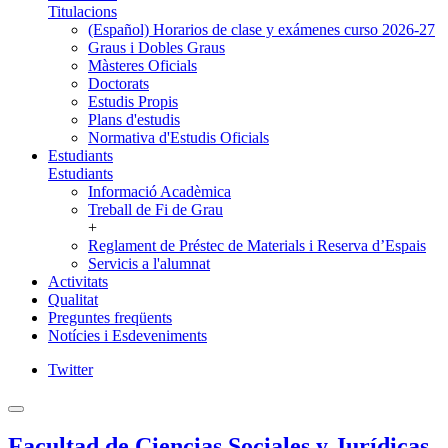
Titulacions
(Español) Horarios de clase y exámenes curso 2026-27
Graus i Dobles Graus
Màsteres Oficials
Doctorats
Estudis Propis
Plans d'estudis
Normativa d'Estudis Oficials
Estudiants
Estudiants
Informació Acadèmica
Treball de Fi de Grau
+
Reglament de Préstec de Materials i Reserva d’Espais
Servicis a l'alumnat
Activitats
Qualitat
Preguntes freqüents
Notícies i Esdeveniments
Twitter
Facultad de Ciencias Sociales y Jurídicas