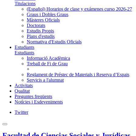
Titulacions
(Español) Horarios de clase y exámenes curso 2026-27
Graus i Dobles Graus
Màsteres Oficials
Doctorats
Estudis Propis
Plans d'estudis
Normativa d'Estudis Oficials
Estudiants
Estudiants
Informació Acadèmica
Treball de Fi de Grau
+
Reglament de Préstec de Materials i Reserva d’Espais
Servicis a l'alumnat
Activitats
Qualitat
Preguntes freqüents
Notícies i Esdeveniments
Twitter
Facultad de Ciencias Sociales y Jurídicas