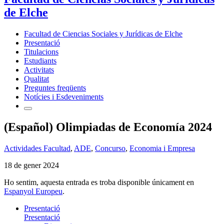
de Elche
Facultad de Ciencias Sociales y Jurídicas de Elche
Presentació
Titulacions
Estudiants
Activitats
Qualitat
Preguntes freqüents
Notícies i Esdeveniments
(Español) Olimpiadas de Economía 2024
Actividades Facultad
,
ADE
,
Concurso
,
Economia i Empresa
18 de gener 2024
Ho sentim, aquesta entrada es troba disponible únicament en
Espanyol Europeu
.
Presentació
Presentació