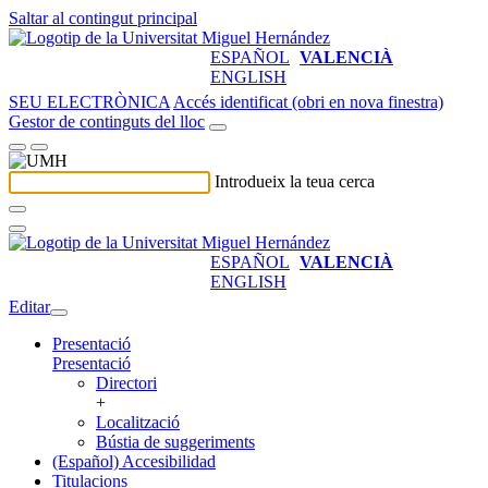
Saltar al contingut principal
ESPAÑOL
VALENCIÀ
ENGLISH
SEU ELECTRÒNICA
Accés identificat (obri en nova finestra)
Gestor de continguts del lloc
Introdueix la teua cerca
ESPAÑOL
VALENCIÀ
ENGLISH
Editar
Presentació
Presentació
Directori
+
Localització
Bústia de suggeriments
(Español) Accesibilidad
Titulacions