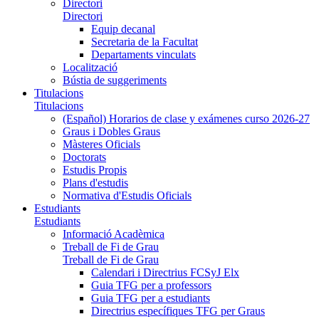
Directori
Directori
Equip decanal
Secretaria de la Facultat
Departaments vinculats
Localització
Bústia de suggeriments
Titulacions
Titulacions
(Español) Horarios de clase y exámenes curso 2026-27
Graus i Dobles Graus
Màsteres Oficials
Doctorats
Estudis Propis
Plans d'estudis
Normativa d'Estudis Oficials
Estudiants
Estudiants
Informació Acadèmica
Treball de Fi de Grau
Treball de Fi de Grau
Calendari i Directrius FCSyJ Elx
Guia TFG per a professors
Guia TFG per a estudiants
Directrius específiques TFG per Graus